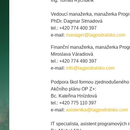
Ing. Tomáš Rychtařík
Vedoucí manažerka, manažerka Prog
PhDr. Dagmar Strnadová
tel.: +420 774 400 397
e-mail:
manager@lagpodralsko.com
Finanční manažerka, manažerka Pro
Miroslava Váradiová
tel.: +420 774 490 397
e-mail:
info@lagpodralsko.com
Podpora škol formou zjednodušeného 
Akčního plánu OP Z+
:
Bc. Kateřina Hnízdová
tel.: +420 775 110 397
e-mail:
asistentka@lagpodralsko.com
IT specialista, asistent programovýc