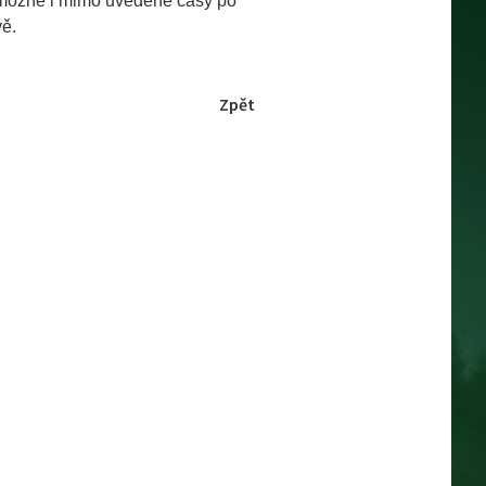
 možné i mimo uvedené časy po
ě.
Zpět