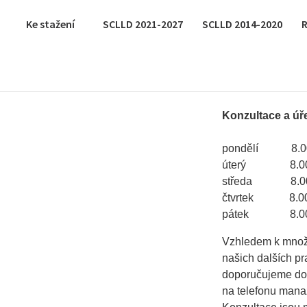
Ke stažení
SCLLD 2021-2027
SCLLD 2014-2020
R
Konzultace a úř
pondělí 8.00 
úterý 8.00 
středa 8.00 
čtvrtek 8.00 
pátek 8.00 -
Vzhledem k množs
našich dalších pra
doporučujeme doh
na telefonu mana