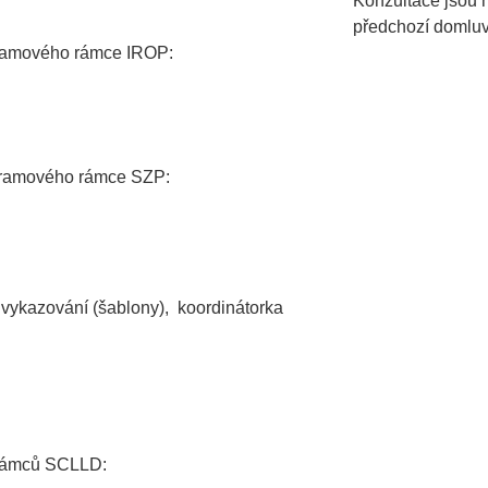
Konzultace jsou
předchozí domluv
ramového rámce IROP:
gramového rámce SZP:
vykazování (šablony),
koordinátorka
h rámců SCLLD: