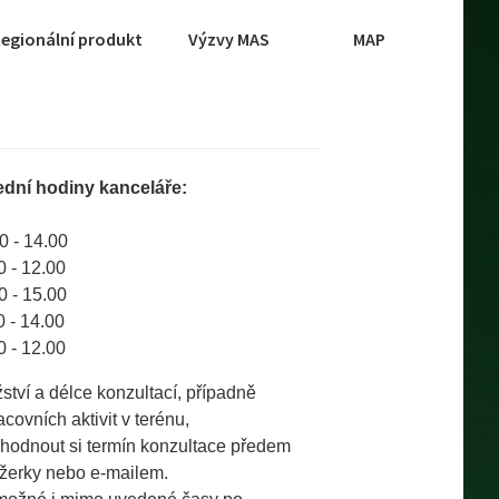
egionální produkt
Výzvy MAS
MAP
ední hodiny kanceláře:
- 14.00
- 12.00
- 15.00
- 14.00
 12.00
tví a délce konzultací, případně
covních aktivit v terénu,
odnout si termín konzultace předem
žerky nebo e-mailem.